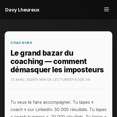
Davy Lheureux
COACHING
Le grand bazar du
coaching — comment
démasquer les imposteurs
13 AVRIL 2026
10 MIN DE LECTURE
ÉPISODE 09
Tu veux te faire accompagner. Tu tapes «
coach » sur LinkedIn. 50 000 résultats. Tu tapes
« coach business ». 20 000 résultats. Tu tapes «