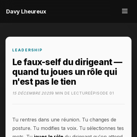
Davy Lheureux
LEADERSHIP
Le faux-self du dirigeant —
quand tu joues un rôle qui
n'est pas le tien
15 DÉCEMBRE 2025
9 MIN DE LECTURE
ÉPISODE 01
Tu rentres dans une réunion. Tu changes de
posture. Tu modifies ta voix. Tu sélectionnes tes
mots. Tu
joues le rôle
du dirigeant qu'on attend